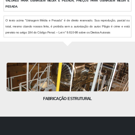
VALORES PARA USINAGEM MÉDIA E PESADA, PREÇOS PARA USINAGEM MÉDIA E
PESADA.
O texto acima "Usinagem Média e Pesada" é de direito reservado. Sua reprodução, parcial ou
total, mesmo citando nossos links, é proibida sem a autorização do autor. Plágio é crime e está
previsto no artigo 184 do Código Penal. – Lei n° 9.610-98 sobre os Direitos Autorais
FABRICAÇÃO ESTRUTURAL