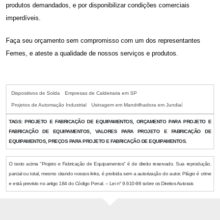
produtos demandados, e por disponibilizar condições comerciais
imperdíveis.
Faça seu orçamento sem compromisso com um dos representantes
Femes, e ateste a qualidade de nossos serviços e produtos.
Dispositivos de Solda
Empresas de Caldeiraria em SP
Projetos de Automação Industrial
Usinagem em Mandrilhadora em Jundiaí
TAGS:
PROJETO E FABRICAÇÃO DE EQUIPAMENTOS, ORÇAMENTO PARA PROJETO E
FABRICAÇÃO DE EQUIPAMENTOS, VALORES PARA PROJETO E FABRICAÇÃO DE
EQUIPAMENTOS, PREÇOS PARA PROJETO E FABRICAÇÃO DE EQUIPAMENTOS.
O texto acima "Projeto e Fabricação de Equipamentos" é de direito reservado. Sua reprodução,
parcial ou total, mesmo citando nossos links, é proibida sem a autorização do autor. Plágio é crime
e está previsto no artigo 184 do Código Penal. – Lei n° 9.610-98 sobre os Direitos Autorais