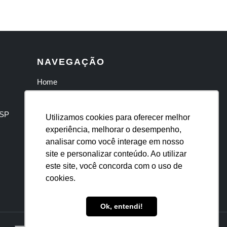
NAVEGAÇÃO
Home
Quem Somos
Serviços
 SP
Utilizamos cookies para oferecer melhor
Trabalhe Conosco
experiência, melhorar o desempenho,
Contato
analisar como você interage em nosso
Blog
site e personalizar conteúdo. Ao utilizar
este site, você concorda com o uso de
Política de Privacidade
cookies.
Mapa do Site
Ok, entendi!