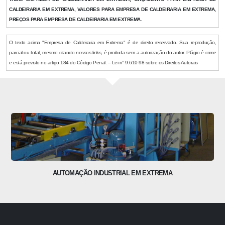
CALDEIRARIA EM EXTREMA, VALORES PARA EMPRESA DE CALDEIRARIA EM EXTREMA,
PREÇOS PARA EMPRESA DE CALDEIRARIA EM EXTREMA.
O texto acima "Empresa de Caldeiraria em Extrema" é de direito reservado. Sua reprodução,
parcial ou total, mesmo citando nossos links, é proibida sem a autorização do autor. Plágio é crime
e está previsto no artigo 184 do Código Penal. – Lei n° 9.610-98 sobre os Direitos Autorais
AUTOMAÇÃO INDUSTRIAL EM EXTREMA