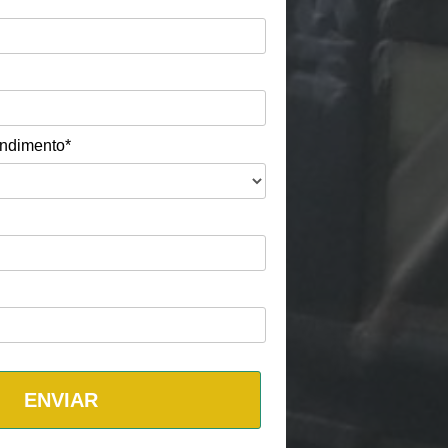
endimento*
ENVIAR